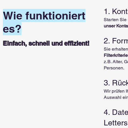
1. Kon
Wie funktioniert
Starten Sie
es?
unser Konta
2. Form
Einfach, schnell und effizient!
Sie erhalte
Filterkriteri
z. B. Alter
Personen.
3. Rüc
Wir prüfen I
Auswahl ei
4. Date
Letter