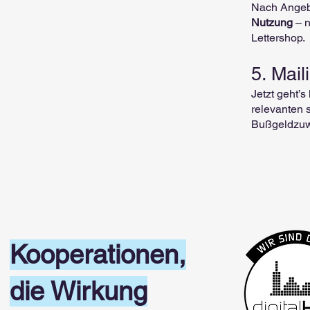
Nach Angeb
Nutzung
– 
Lettershop.
5. Mai
Jetzt geht’s
relevanten 
Bußgeldzuw
Kooperationen,
die Wirkung