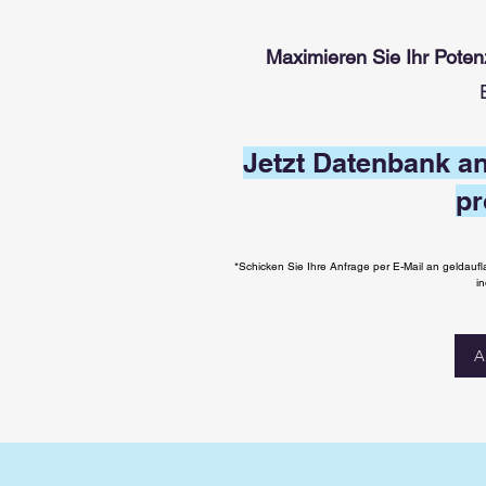
Maximieren Sie Ihr Poten
Jetzt Datenbank a
pr
*Schicken Sie
Ihre A
nfrage per E-Mail an geldauf
in
A